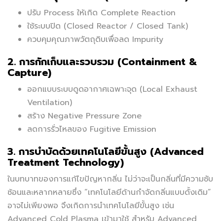
ปรับ Process ให้เกิด Complete Reaction
ใช้ระบบปิด (Closed Reactor / Closed Tank)
ควบคุมคุณภาพวัตถุดิบเพื่อลด Impurity
2. การกักเก็บและรวบรวม (Containment &
Capture)
ออกแบบระบบดูดอากาศเฉพาะจุด (Local Exhaust
Ventilation)
สร้าง Negative Pressure Zone
ลดการรั่วไหลของ Fugitive Emission
3. การบำบัดด้วยเทคโนโลยีขั้นสูง (Advanced
Treatment Technology)
ในบทบาทของการแก้ไขปัญหากลิ่น ไม่ว่าจะเป็นกลิ่นที่มีความซับ
ซ้อนและหลากหลายซึ่ง “เทคโนโลยีด้านกำจัดกลิ่นแบบดั้งเดิม”
อาจไม่เพียงพอ จึงเกิดการนำเทคโนโลยีขั้นสูง เช่น
Advanced Cold Plasma เข้ามาใช้ สำหรับ Advanced