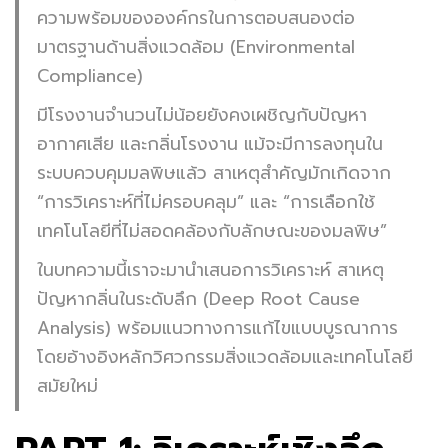
ความพร้อมขององค์กรในการตอบสนองต่อ
มาตรฐานด้านสิ่งแวดล้อม (Environmental
Compliance)
มีโรงงานจำนวนไม่น้อยยังคงเผชิญกับปัญหา
อากาศเสีย และกลิ่นโรงงาน แม้จะมีการลงทุนใน
ระบบควบคุมมลพิษแล้ว สาเหตุสำคัญมักเกิดจาก
“การวิเคราะห์ที่ไม่ครอบคลุม” และ “การเลือกใช้
เทคโนโลยีที่ไม่สอดคล้องกับลักษณะของมลพิษ”
ในบทความนี้เราจะมานำเสนอการวิเคราะห์ สาเหตุ
ปัญหากลิ่นในระดับลึก (Deep Root Cause
Analysis) พร้อมแนวทางการแก้ไขแบบบูรณาการ
โดยอ้างอิงหลักวิศวกรรมสิ่งแวดล้อมและเทคโนโลยี
สมัยใหม่