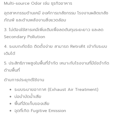
Multi-source Odor เช่น ธุรกิจอาหาร
อุตสาหกรรมด้านเคมี องค์การเภสัชกรรม โรงงานผลิตเภสัช
ภัณพ์ และด้านพลังงานสิ่งแวดล้อม
3. ไม่ต้องใช้สารเคมีเพิ่มเติมเพื่อลดต้นทุนระยะยาว และลด
Secondary Pollution
4. ระบบกะทัดรัด ติดตั้งง่าย สามารถ Retrofit เข้ากับระบบ
เดิมได้
5. ประสิทธิภาพสูงในพื้นที่จำกัด เหมาะกับโรงงานที่มีข้อจำกัด
ด้านพื้นที่
ด้านการประยุกต์ใช้งาน
ระบบระบายอากาศ (Exhaust Air Treatment)
บ่อบำบัดน้ำเสีย
พื้นที่จัดเก็บของเสีย
จุดที่เกิด Fugitive Emission