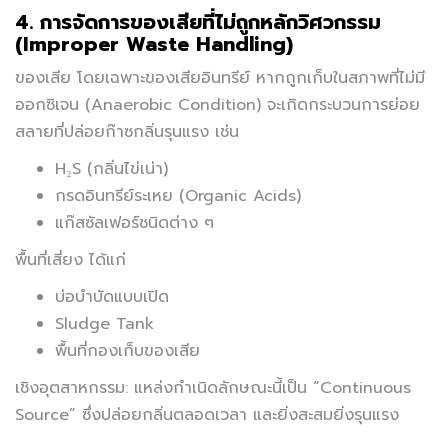
4. การจัดการของเสียที่ไม่ถูกหลักวิศวกรรม
(Improper Waste Handling)
ของเสีย โดยเฉพาะของเสียอินทรีย์ หากถูกเก็บในสภาพที่ไม่มี
ออกซิเจน (Anaerobic Condition) จะเกิดกระบวนการย่อย
สลายที่ปล่อยก๊าซกลิ่นรุนแรง เช่น
H₂S (กลิ่นไข่เน่า)
กรดอินทรีย์ระเหย (Organic Acids)
แก๊สซัลเฟอร์ชนิดต่าง ๆ
พื้นที่เสี่ยง ได้แก่
บ่อบำบัดแบบเปิด
Sludge Tank
พื้นที่กองเก็บของเสีย
เชิงอุตสาหกรรม: แหล่งกำเนิดลักษณะนี้เป็น “Continuous
Source” ซึ่งปล่อยกลิ่นตลอดเวลา และยิ่งสะสมยิ่งรุนแรง