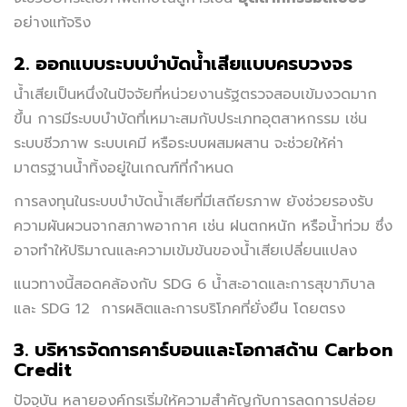
อย่างแท้จริง
2. ออกแบบระบบบำบัดน้ำเสียแบบครบวงจร
น้ำเสียเป็นหนึ่งในปัจจัยที่หน่วยงานรัฐตรวจสอบเข้มงวดมาก
ขึ้น การมีระบบบำบัดที่เหมาะสมกับประเภทอุตสาหกรรม เช่น
ระบบชีวภาพ ระบบเคมี หรือระบบผสมผสาน จะช่วยให้ค่า
มาตรฐานน้ำทิ้งอยู่ในเกณฑ์ที่กำหนด
การลงทุนในระบบบำบัดน้ำเสียที่มีเสถียรภาพ ยังช่วยรองรับ
ความผันผวนจากสภาพอากาศ เช่น ฝนตกหนัก หรือน้ำท่วม ซึ่ง
อาจทำให้ปริมาณและความเข้มข้นของน้ำเสียเปลี่ยนแปลง
แนวทางนี้สอดคล้องกับ SDG 6 น้ำสะอาดและการสุขาภิบาล
และ SDG 12 การผลิตและการบริโภคที่ยั่งยืน โดยตรง
3. บริหารจัดการคาร์บอนและโอกาสด้าน Carbon
Credit
ปัจจุบัน หลายองค์กรเริ่มให้ความสำคัญกับการลดการปล่อย