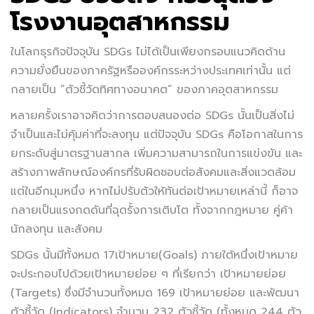
โรงงานอุตสาหกรรม
ในโลกธุรกิจปัจจุบัน SDGs ไม่ได้เป็นเพียงกรอบแนวคิดด้าน
ความยั่งยืนของภาครัฐหรือองค์กรระหว่างประเทศเท่านั้น แต่
กลายเป็น “ตัวชี้วัดทิศทางอนาคต” ของภาคอุตสาหกรรม
หลายครั้งเราอาจคิดว่าการตอบสนองต่อ SDGs นั้นเป็นสิ่งไม่
จำเป็นและไม่คุ้มค่าที่จะลงทุน แต่ปัจจุบัน SDGs คือโอกาสในการ
ยกระดับสู่มาตรฐานสากล เพิ่มความสามารถในการแข่งขัน และ
สร้างภาพลักษณ์องค์กรที่รับผิดชอบต่อสังคมและสิ่งแวดล้อม
แต่ในอีกมุมหนึ่ง หากไม่ปรับตัวให้ทันต่อเป้าหมายเหล่านี้ ก็อาจ
กลายเป็นแรงกดดันที่ฉุดรั้งการเติบโต ทั้งจากกฎหมาย คู่ค้า
นักลงทุน และสังคม
SDGs นั้นมีทั้งหมด 17เป้าหมาย(Goals) ภายใต้หนึ่งเป้าหมาย
จะประกอบไปด้วยเป้าหมายย่อย ๆ ที่เรียกว่า เป้าหมายย่อย
(Targets) ซึ่งมีจำนวนทั้งหมด 169 เป้าหมายย่อย และพัฒนา
ตัวชี้วัด (Indicators) จำนวน 232 ตัวชี้วัด (ทั้งหมด 244 ตัว