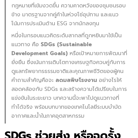
กฎหมายที่เข้มงวดขึ้น ความคาดหวังของชุมชนรอบ
ข้าง มาตรฐานจากคู่ค้าในห่วงโซ่อุปทาน และแนว
โน้มการประเมินด้าน ESG จากนักลงทุน
หนึ่งในกรอบแนวคิดระดับสากลที่ถูกหยิบมาใช้เป็น
แนวทาง คือ
SDGs (Sustainable
Development Goals)
หรือเป้าหมายการพัฒนาที่
ยั่งยืน ซึ่งเน้นการเติบโตทางเศรษฐกิจควบคู่กับการ
ดูแลทรัพยากรธรรมชาติและคุณภาพชีวิตของผู้คน
คำถามสำคัญคือจะ
ลดมลพิษโรงงาน
อย่างไรให้
สอดคล้องกับ SDGs และสร้างความได้เปรียบในการ
แข่งขันในระยะยาว บทความนี้จะพาไปดูแนวทางที่
ทำได้จริง พร้อมบทบาทของเทคโนโลยีระบบบำบัด
อากาศและน้ำในภาคอุตสาหกรรม
SDGs ช่วยส่ง หรือฉุดรั้ง