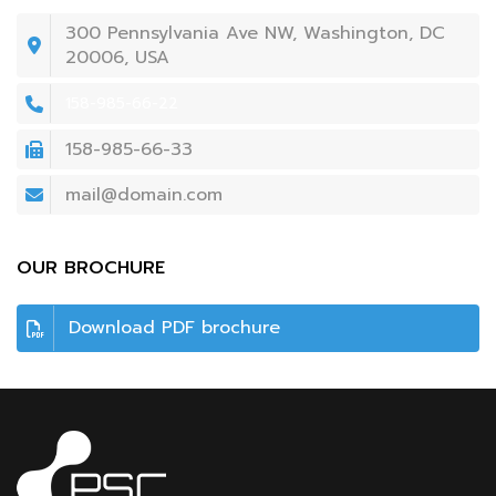
300 Pennsylvania Ave NW, Washington, DC
20006, USA
158-985-66-22
158-985-66-33
mail@domain.com
OUR BROCHURE
Download PDF brochure